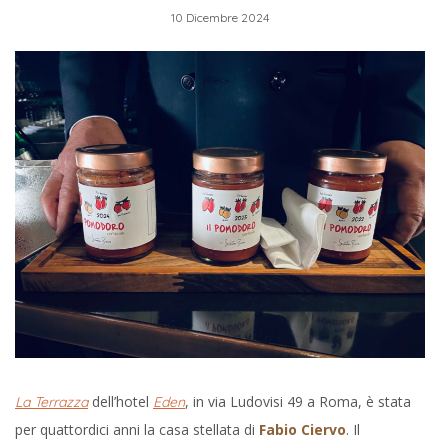
10 Dicembre 2024
dell’hotel
, in via Ludovisi 49 a Roma, è stata
La Terrazza
Eden
per quattordici anni la casa stellata di
Fabio Ciervo
. Il