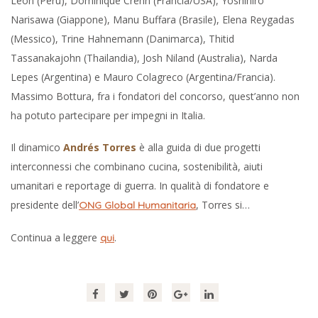
León (Perù), Dominique Crenn (Francia/USA), Yoshihiro
Narisawa (Giappone), Manu Buffara (Brasile), Elena Reygadas
(Messico), Trine Hahnemann (Danimarca), Thitid
Tassanakajohn (Thailandia), Josh Niland (Australia), Narda
Lepes (Argentina) e Mauro Colagreco (Argentina/Francia).
Massimo Bottura, fra i fondatori del concorso, quest’anno non
ha potuto partecipare per impegni in Italia.
Il dinamico
Andrés Torres
è alla guida di due progetti
interconnessi che combinano cucina, sostenibilità, aiuti
umanitari e reportage di guerra. In qualità di fondatore e
presidente dell’
, Torres si…
ONG Global Humanitaria
Continua a leggere
.
qui