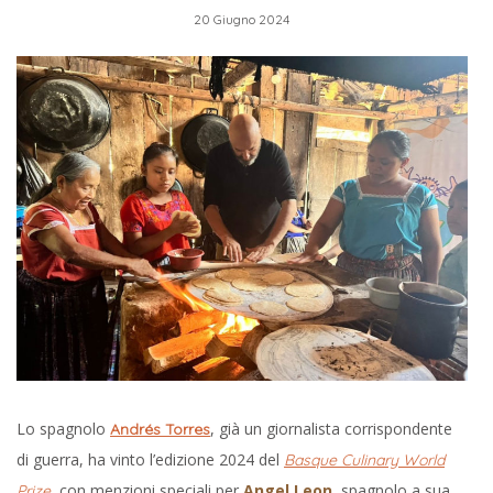
20 Giugno 2024
Lo spagnolo
, già un giornalista corrispondente
Andrés Torres
di guerra, ha vinto l’edizione 2024 del
Basque Culinary World
, con menzioni speciali per
Angel Leon
, spagnolo a sua
Prize