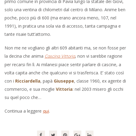
primo comune in provincia di Pavia lungo la statale dei Giovi,
solo una ventina di chilometri dal centro di Milano. Anime ben
poche, poco più di 600 (ma erano ancora meno, 107, nel
1991), in pratica una sola via di accesso, tanta campagna e
tante risaie tutt’attorno.
Non me ne vogliano gli altri 609 abitanti ma, se non fosse per
la decina che anima
, non vi sarebbe ragione
Cascina Vittoria
per recarsi fin lì. Ai milanesi piace sentir parlare di cascine, a
volta capita anche che qualcuno vi si trasferisca. E’ stato così
con i
Ricciardella
, papà
Giuseppe
, classe 1960, ex agente di
commercio, e sua moglie
Vittoria
: nel 2003 misero gli occhi
su quel poco che…
Continua a leggere
.
qui