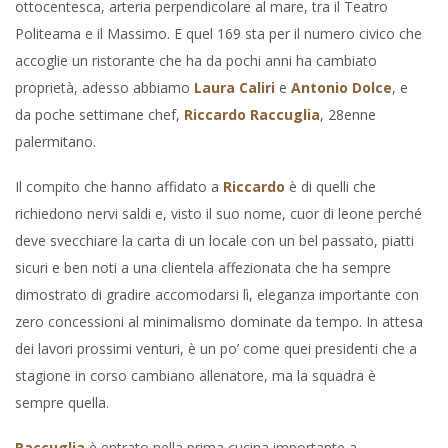
ottocentesca, arteria perpendicolare al mare, tra il Teatro
Politeama e il Massimo. E quel 169 sta per il numero civico che
accoglie un ristorante che ha da pochi anni ha cambiato
proprietà, adesso abbiamo
Laura Caliri
e
Antonio Dolce
, e
da poche settimane chef,
Riccardo Raccuglia
, 28enne
palermitano.
Il compito che hanno affidato a
Riccardo
è di quelli che
richiedono nervi saldi e, visto il suo nome, cuor di leone perché
deve svecchiare la carta di un locale con un bel passato, piatti
sicuri e ben noti a una clientela affezionata che ha sempre
dimostrato di gradire accomodarsi lì, eleganza importante con
zero concessioni al minimalismo dominate da tempo. In attesa
dei lavori prossimi venturi, è un po’ come quei presidenti che a
stagione in corso cambiano allenatore, ma la squadra è
sempre quella.
Raccuglia
è entrato nella prima cucina importante a