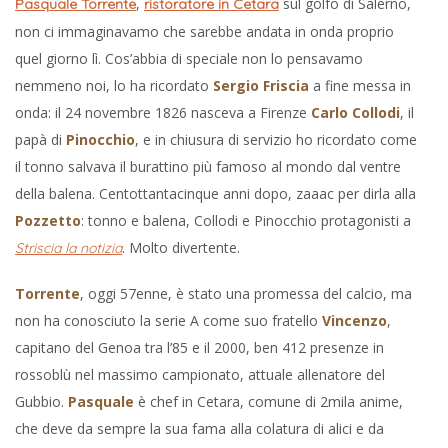
,
sul golfo di Salerno,
Pasquale Torrente
ristoratore in Cetara
non ci immaginavamo che sarebbe andata in onda proprio
quel giorno lì. Cos’abbia di speciale non lo pensavamo
nemmeno noi, lo ha ricordato
Sergio Friscia
a fine messa in
onda: il 24 novembre 1826 nasceva a Firenze
Carlo Collodi
, il
papà di
Pinocchio
, e in chiusura di servizio ho ricordato come
il tonno salvava il burattino più famoso al mondo dal ventre
della balena. Centottantacinque anni dopo, zaaac per dirla alla
Pozzetto
: tonno e balena, Collodi e Pinocchio protagonisti a
. Molto divertente.
Striscia la notizia
Torrente
, oggi 57enne, è stato una promessa del calcio, ma
non ha conosciuto la serie A come suo fratello
Vincenzo
,
capitano del Genoa tra l’85 e il 2000, ben 412 presenze in
rossoblù nel massimo campionato, attuale allenatore del
Gubbio.
Pasquale
è chef in Cetara, comune di 2mila anime,
che deve da sempre la sua fama alla colatura di alici e da