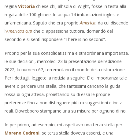
regina
Vittoria
chiese chi, all’isola di Wight, fosse in testa alla
regata delle 100 ghinee. In acqua 14 imbarcazioni inglesi e
un’americana. Saputo che era proprio
America
, da cui discende
l’
America’s cup
che ci appassiona tutt’ora, domandò del
secondo e si sentì rispondere “There is no second”.
Proprio per la sua consolidatissima e straordinaria importanza,
le sue decisioni, mercoledì 23 la presentazione dell’edizione
2022, la numero 67, terremotano il mondo della ristorazione.
Per i dettagli, leggete la notizia a seguire. E’ di importanza tale
avere o perdere una stella, che tantissimi caricano la guida
rossa di ogni attesa, proiettando su di essa le proprie
preferenze fino a non distinguere più tra suggestioni e indizi
reali. Dovrebbero stamparne una su misura per ognuno di noi.
Io per primo, ad esempio, mi aspettavo una terza stella per
Moreno Cedroni
, se terza stella doveva esserci, e una