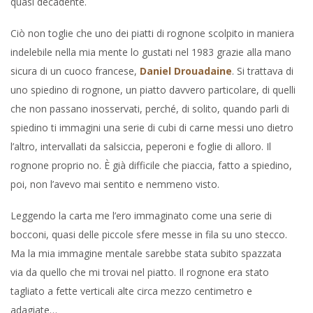
quasi decadente.
Ciò non toglie che uno dei piatti di rognone scolpito in maniera
indelebile nella mia mente lo gustati nel 1983 grazie alla mano
sicura di un cuoco francese,
Daniel Drouadaine
. Si trattava di
uno spiedino di rognone, un piatto davvero particolare, di quelli
che non passano inosservati, perché, di solito, quando parli di
spiedino ti immagini una serie di cubi di carne messi uno dietro
l’altro, intervallati da salsiccia, peperoni e foglie di alloro. Il
rognone proprio no. È già difficile che piaccia, fatto a spiedino,
poi, non l’avevo mai sentito e nemmeno visto.
Leggendo la carta me l’ero immaginato come una serie di
bocconi, quasi delle piccole sfere messe in fila su uno stecco.
Ma la mia immagine mentale sarebbe stata subito spazzata
via da quello che mi trovai nel piatto. Il rognone era stato
tagliato a fette verticali alte circa mezzo centimetro e
adagiate…