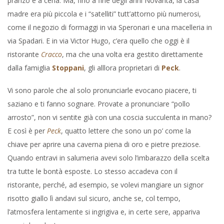
pranzo e a cena. Ma, fino a fine degli anni Novanta, la casa
madre era più piccola e i “satelliti” tutt’attorno più numerosi,
come il negozio di formaggi in via Speronari e una macelleria in
via Spadari. E in via Victor Hugo, c’era quello che oggi è il
ristorante
Cracco
, ma che una volta era gestito direttamente
dalla famiglia
Stoppani
, gli alllora proprietari di
Peck
.
Vi sono parole che al solo pronunciarle evocano piacere, ti
saziano e ti fanno sognare. Provate a pronunciare “pollo
arrosto”, non vi sentite già con una coscia succulenta in mano?
E così è per
Peck
, quatto lettere che sono un po’ come la
chiave per aprire una caverna piena di oro e pietre preziose.
Quando entravi in salumeria avevi solo l’imbarazzo della scelta
tra tutte le bontà esposte. Lo stesso accadeva con il
ristorante, perché, ad esempio, se volevi mangiare un signor
risotto giallo lì andavi sul sicuro, anche se, col tempo,
l’atmosfera lentamente si ingrigiva e, in certe sere, appariva