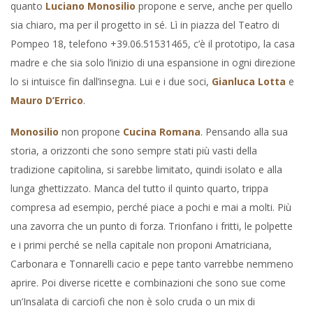
quanto
Luciano Monosilio
propone e serve, anche per quello
sia chiaro, ma per il progetto in sé. Lì in piazza del Teatro di
Pompeo 18, telefono +39.06.51531465, c’è il prototipo, la casa
madre e che sia solo l’inizio di una espansione in ogni direzione
lo si intuisce fin dall’insegna. Lui e i due soci,
Gianluca Lotta
e
Mauro D’Errico
.
Monosilio
non propone
Cucina Romana
. Pensando alla sua
storia, a orizzonti che sono sempre stati più vasti della
tradizione capitolina, si sarebbe limitato, quindi isolato e alla
lunga ghettizzato. Manca del tutto il quinto quarto, trippa
compresa ad esempio, perché piace a pochi e mai a molti. Più
una zavorra che un punto di forza. Trionfano i fritti, le polpette
e i primi perché se nella capitale non proponi Amatriciana,
Carbonara e Tonnarelli cacio e pepe tanto varrebbe nemmeno
aprire. Poi diverse ricette e combinazioni che sono sue come
un’Insalata di carciofi che non è solo cruda o un mix di