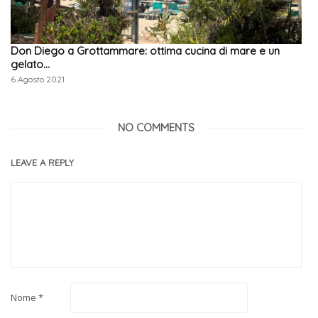
Don Diego a Grottammare: ottima cucina di mare e un
gelato…
6 Agosto 2021
NO COMMENTS
LEAVE A REPLY
Nome
*