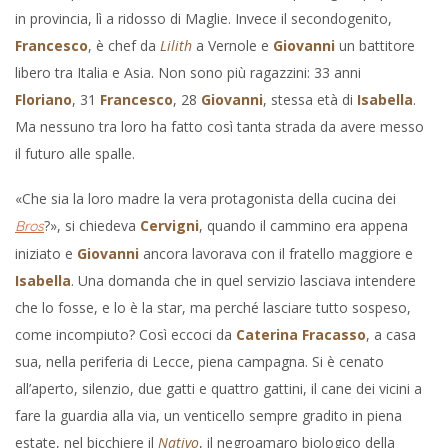
in provincia, lì a ridosso di Maglie. Invece il secondogenito,
Francesco
, è chef da
Lilith
a Vernole e
Giovanni
un battitore
libero tra Italia e Asia. Non sono più ragazzini: 33 anni
Floriano
, 31
Francesco
, 28
Giovanni
, stessa età di
Isabella
.
Ma nessuno tra loro ha fatto così tanta strada da avere messo
il futuro alle spalle.
«Che sia la loro madre la vera protagonista della cucina dei
?», si chiedeva
Cervigni
, quando il cammino era appena
Bros
iniziato e
Giovanni
ancora lavorava con il fratello maggiore e
Isabella
. Una domanda che in quel servizio lasciava intendere
che lo fosse, e lo è la star, ma perché lasciare tutto sospeso,
come incompiuto? Così eccoci da
Caterina Fracasso
, a casa
sua, nella periferia di Lecce, piena campagna. Si è cenato
all’aperto, silenzio, due gatti e quattro gattini, il cane dei vicini a
fare la guardia alla via, un venticello sempre gradito in piena
estate, nel bicchiere il
Nativo
, il negroamaro biologico della