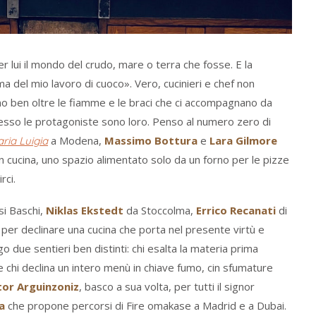
 lui il mondo del crudo, mare o terra che fosse. E la
ma del mio lavoro di cuoco». Vero, cucinieri e chef non
no ben oltre le fiamme e le braci che ci accompagnano da
esso le protagoniste sono loro. Penso al numero zero di
a Modena,
Massimo Bottura
e
Lara Gilmore
ria Luigia
n cucina, uno spazio alimentato solo da un forno per le pizze
rci.
si Baschi,
Niklas Ekstedt
da Stoccolma,
Errico Recanati
di
 per declinare una cucina che porta nel presente virtù e
o due sentieri ben distinti: chi esalta la materia prima
e chi declina un intero menù in chiave fumo, cin sfumature
tor Arguinzoniz
, basco a sua volta, per tutti il signor
a
che propone percorsi di Fire omakase a Madrid e a Dubai.