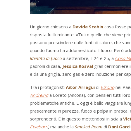
Un giorno chiesero a
Davide Scabin
cosa fosse per
risposta fu illuminante: «Tutto quello che viene pri
possono prescindere dalle fonti di calore, che van
quando l’uomo ha addomesticato il fuoco. Però ad
Identità di fuoco
a settembre, il 24 e 25, a
Casa Ma
padroni di casa,
Jessica Rosval
gran cerimoniere i
e da una griglia, zero gas e zero induzione per capi
Tra i protagonisti
Aitor Arregui
di
nei Pae
Elkano
a Loreto (Ancona), con pensieri tutti loro
Andreina
problematiche antiche. E oggi è bello viaggiare lung
praticamente in purezza, fuoco e polpa in pratica, 
sorprendenti. E in questo mettendosi in scia a
Vic
, ma anche la
Smoked Room
di
Dani Garci
Etxebarri