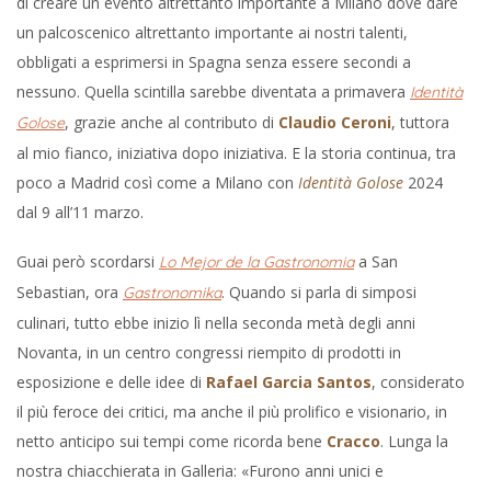
di creare un evento altrettanto importante a Milano dove dare
un palcoscenico altrettanto importante ai nostri talenti,
obbligati a esprimersi in Spagna senza essere secondi a
nessuno. Quella scintilla sarebbe diventata a primavera
Identità
, grazie anche al contributo di
Claudio Ceroni
, tuttora
Golose
al mio fianco, iniziativa dopo iniziativa. E la storia continua, tra
poco a Madrid così come a Milano con
Identità Golose
2024
dal 9 all’11 marzo.
Guai però scordarsi
a San
Lo Mejor de la Gastronomia
Sebastian, ora
. Quando si parla di simposi
Gastronomika
culinari, tutto ebbe inizio lì nella seconda metà degli anni
Novanta, in un centro congressi riempito di prodotti in
esposizione e delle idee di
Rafael Garcia Santos
, considerato
il più feroce dei critici, ma anche il più prolifico e visionario, in
netto anticipo sui tempi come ricorda bene
Cracco
. Lunga la
nostra chiacchierata in Galleria: «Furono anni unici e