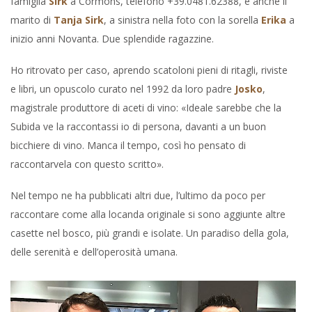
famiglia
Sirk
a Cormons, telefono +39.0481.62388, è anche il
marito di
Tanja Sirk
, a sinistra nella foto con la sorella
Erika
a
inizio anni Novanta. Due splendide ragazzine.
Ho ritrovato per caso, aprendo scatoloni pieni di ritagli, riviste
e libri, un opuscolo curato nel 1992 da loro padre
Josko
,
magistrale produttore di aceti di vino: «Ideale sarebbe che la
Subida ve la raccontassi io di persona, davanti a un buon
bicchiere di vino. Manca il tempo, così ho pensato di
raccontarvela con questo scritto».
Nel tempo ne ha pubblicati altri due, l’ultimo da poco per
raccontare come alla locanda originale si sono aggiunte altre
casette nel bosco, più grandi e isolate. Un paradiso della gola,
delle serenità e dell’operosità umana.