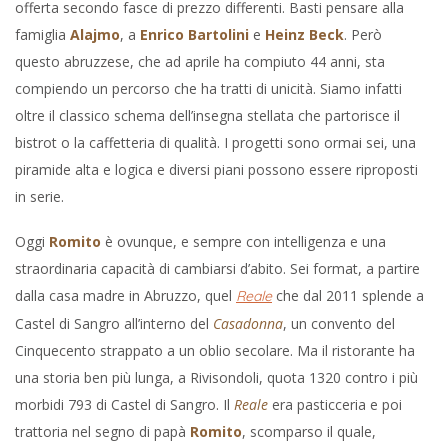
offerta secondo fasce di prezzo differenti. Basti pensare alla
famiglia
Alajmo
, a
Enrico Bartolini
e
Heinz Beck
. Però
questo abruzzese, che ad aprile ha compiuto 44 anni, sta
compiendo un percorso che ha tratti di unicità. Siamo infatti
oltre il classico schema dell’insegna stellata che partorisce il
bistrot o la caffetteria di qualità. I progetti sono ormai sei, una
piramide alta e logica e diversi piani possono essere riproposti
in serie.
Oggi
Romito
è ovunque, e sempre con intelligenza e una
straordinaria capacità di cambiarsi d’abito. Sei format, a partire
dalla casa madre in Abruzzo, quel
che dal 2011 splende a
Reale
Castel di Sangro all’interno del
Casadonna
, un convento del
Cinquecento strappato a un oblio secolare. Ma il ristorante ha
una storia ben più lunga, a Rivisondoli, quota 1320 contro i più
morbidi 793 di Castel di Sangro. Il
Reale
era pasticceria e poi
trattoria nel segno di papà
Romito
, scomparso il quale,