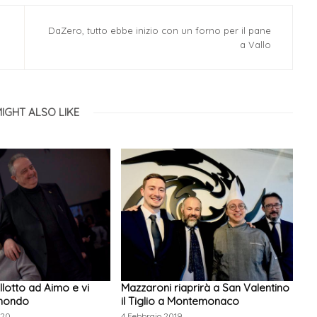
DaZero, tutto ebbe inizio con un forno per il pane
a Vallo
IGHT ALSO LIKE
llotto ad Aimo e vi
Mazzaroni riaprirà a San Valentino
 mondo
il Tiglio a Montemonaco
020
4 Febbraio 2019