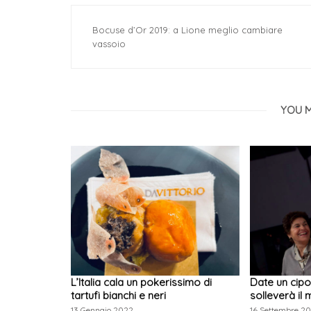
Bocuse d’Or 2019: a Lione meglio cambiare
vassoio
YOU M
L’Italia cala un pokerissimo di
Date un cipo
tartufi bianchi e neri
solleverà il
13 Gennaio 2022
16 Settembre 2