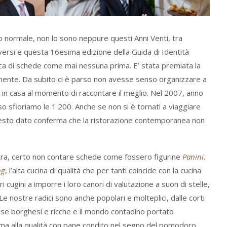
ormale, non lo sono neppure questi Anni Venti, tra
rsi e questa 16esima edizione della Guida di Identità
icca di schede come mai nessuna prima. E’ stata premiata la
nente. Da subito ci è parso non avesse senso organizzare a
i in casa al momento di raccontare il meglio. Nel 2007, anno
 sfioriamo le 1.200. Anche se non si è tornati a viaggiare
uesto dato conferma che la ristorazione contemporanea non
altra, certo non contare schede come fossero figurine
Panini
.
ng
, l’alta cucina di qualità che per tanti coincide con la cucina
i cugini a imporre i loro canori di valutazione a suon di stelle,
 nostre radici sono anche popolari e molteplici, dalle corti
 case borghesi e ricche e il mondo contadino portato
rma alla qualità con pane condito nel segno del pomodoro,