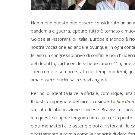
Nemmeno questo può essere considerato un anno n
pandemia e guerra, eppure tutto è tornato a muove
Golose ai Ristoranti di Italia, Europa e Mondo è r
nostra vocazione ad andare ovunque, in ogni conti
Milano un congresso privo di confini e poi chiuderc
del debutto, cartaceo, le schede futuro 415
,
adesso
liberi come è sempre stato nei tempi moderni, q
ama essere rinchiusa in spazi angusti.
Per noi di Identità la vera sfida è, comunque, un’
Il nostro impegno è definire il cosiddetto
fine dini
stellata di fabbricazione francese. Bravissimi i nostr
ma queste ci appartengono fino a un certo punto. Le
e dai monasteri alle osterie e poi ai ristoranti, le
direttamente a tavola come la capacità di dare fo