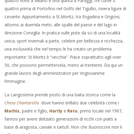
quattro volte a Milano e una quinta a Paraggi, tre curve o
quattro prima di Portofino nel Golfo del Tigullio, riviera ligure di
Levante. Appuntamento a St.Moritz, tra Engadina e Grigioni,
attorno ai duemila metri, alle spalle del paese e del lago in
direzione Corviglia. In pratica sulle piste da sci di una località
unica; sport invernali a parte, celebre per bellezza e ricchezza,
una esclusività che nel tempo le ha creato un problema
importante: St.Moritz è “vecchia”. Piace soprattutto agli over
50, che possono permettersela, meno ai trentenni. Da qui un
grande lavoro degli amministratori per ringiovanirne
l’immagine.
La Langosteria prende posto di una baita storica come la
Chesa Chantarella
dove hanno brillato due celebrità come i
Mathis
, padre e figlio,
Hartly
e
Reto
, primo locale nel 1967,
famosi per avere deliziato generazioni di ricchi con piatti a
base di aragosta, caviale e tartufi. Non che Buonocore non li