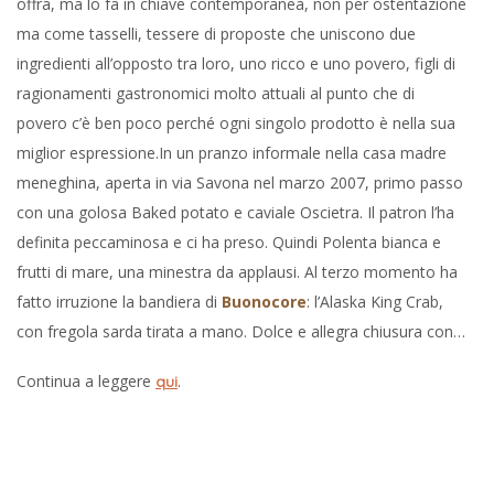
offra, ma lo fa in chiave contemporanea, non per ostentazione
ma come tasselli, tessere di proposte che uniscono due
ingredienti all’opposto tra loro, uno ricco e uno povero, figli di
ragionamenti gastronomici molto attuali al punto che di
povero c’è ben poco perché ogni singolo prodotto è nella sua
miglior espressione.In un pranzo informale nella casa madre
meneghina, aperta in via Savona nel marzo 2007, primo passo
con una golosa Baked potato e caviale Oscietra. Il patron l’ha
definita peccaminosa e ci ha preso. Quindi Polenta bianca e
frutti di mare, una minestra da applausi. Al terzo momento ha
fatto irruzione la bandiera di
Buonocore
: l’Alaska King Crab,
con fregola sarda tirata a mano. Dolce e allegra chiusura con…
Continua a leggere
.
qui