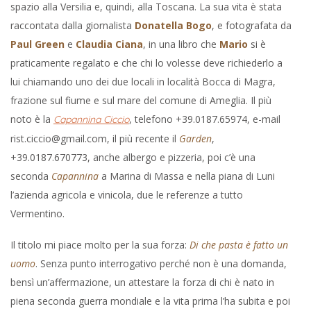
spazio alla Versilia e, quindi, alla Toscana. La sua vita è stata
raccontata dalla giornalista
Donatella Bogo
, e fotografata da
Paul Green
e
Claudia Ciana
, in una libro che
Mario
si è
praticamente regalato e che chi lo volesse deve richiederlo a
lui chiamando uno dei due locali in località Bocca di Magra,
frazione sul fiume e sul mare del comune di Ameglia. Il più
noto è la
, telefono +39.0187.65974, e-mail
Capannina Ciccio
rist.ciccio@gmail.com, il più recente il
Garden
,
+39.0187.670773, anche albergo e pizzeria, poi c’è una
seconda
Capannina
a Marina di Massa e nella piana di Luni
l’azienda agricola e vinicola, due le referenze a tutto
Vermentino.
Il titolo mi piace molto per la sua forza:
Di che pasta è fatto un
uomo
. Senza punto interrogativo perché non è una domanda,
bensì un’affermazione, un attestare la forza di chi è nato in
piena seconda guerra mondiale e la vita prima l’ha subita e poi