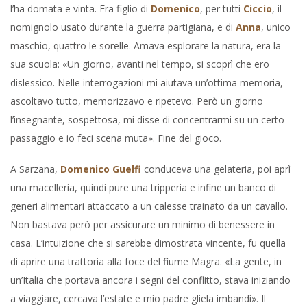
l’ha domata e vinta. Era figlio di
Domenico
, per tutti
Ciccio
, il
nomignolo usato durante la guerra partigiana, e di
Anna
, unico
maschio, quattro le sorelle. Amava esplorare la natura, era la
sua scuola: «Un giorno, avanti nel tempo, si scoprì che ero
dislessico. Nelle interrogazioni mi aiutava un’ottima memoria,
ascoltavo tutto, memorizzavo e ripetevo. Però un giorno
l’insegnante, sospettosa, mi disse di concentrarmi su un certo
passaggio e io feci scena muta». Fine del gioco.
A Sarzana,
Domenico Guelfi
conduceva una gelateria, poi aprì
una macelleria, quindi pure una tripperia e infine un banco di
generi alimentari attaccato a un calesse trainato da un cavallo.
Non bastava però per assicurare un minimo di benessere in
casa. L’intuizione che si sarebbe dimostrata vincente, fu quella
di aprire una trattoria alla foce del fiume Magra. «La gente, in
un’Italia che portava ancora i segni del conflitto, stava iniziando
a viaggiare, cercava l’estate e mio padre gliela imbandì». Il