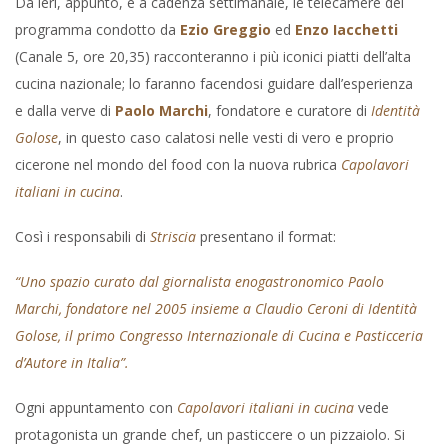
Da ieri, appunto, e a cadenza settimanale, le telecamere del
programma condotto da
Ezio Greggio
ed
Enzo Iacchetti
(Canale 5, ore 20,35) racconteranno i più iconici piatti dell’alta
cucina nazionale; lo faranno facendosi guidare dall’esperienza
e dalla verve di
Paolo Marchi
, fondatore e curatore di
Identità
Golose
, in questo caso calatosi nelle vesti di vero e proprio
cicerone nel mondo del food con la nuova rubrica
Capolavori
italiani in cucina
.
Così i responsabili di
Striscia
presentano il format:
“Uno spazio curato dal giornalista enogastronomico Paolo
Marchi, fondatore nel 2005 insieme a Claudio Ceroni di Identità
Golose, il primo Congresso Internazionale di Cucina e Pasticceria
d’Autore in Italia”.
Ogni appuntamento con
Capolavori italiani in cucina
vede
protagonista un grande chef, un pasticcere o un pizzaiolo. Si