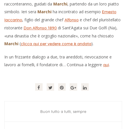
racconteranno, guidati da
Marchi
, partendo da un loro piatto
simbolo. Ieri sera
Marchi
ha incontrato ad esempio
Ernesto
, figlio del grande chef
e chef del pluristellato
Iaccarino
Alfonso
ristorante
di Sant’Agata sui Due Golfi (Na),
Don Alfonso 1890
«una dinastia che è orgoglio nazionale», come ha chiosato
Marchi
(
).
clicca qui per vedere come è andata
In un frizzante dialogo a due, tra aneddoti, rievocazione e
lavoro ai fornelli, il fondatore di… Continua a leggere
.
qui
Buon tutto a tutti, sempre