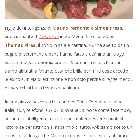
Figlio dell’intelligenza di
Matias Perdomo
e
Simon Press
, il
duo cucinante di
in via Meda 2, e di quella di
Contraste
Thomas Piras
, il socio in sala e cantina,
ha aperto da un
Exit
pugno di settimane e bene hanno fatto a definirlo un luogo
votato alla gastronomia urbana. Scordarsi i chioschi a cui
siamo abituati a Milano, città che brilla per mille cose eccetto
le edicole, in via di estinzione e non solo perché si legge meno,
e i baracchini tutta tristezza paninara.
In una piazza nascosta tra corso di Porta Romana e corso
Italia,
Exit
, telefono +39.02.35999080, si pone come l’esempio,
brillante e intelligente, di come potrebbero essere i punti di
ristoro se pensati non al risparmio di tutto. «Abbiamo scelto un
chiosco, un luogo che Milano riconosce come suo, abbiamo