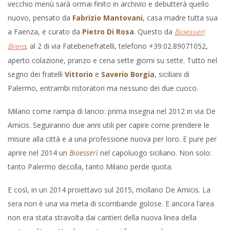
vecchio menù sarà ormai finito in archivio e debutterà quello
nuovo, pensato da
Fabrizio Mantovani
, casa madre tutta sua
a Faenza, e curato da
Pietro Di Rosa
. Questo da
Bioesserì
, al 2 di via Fatebenefratelli, telefono +39.02.89071052,
Brera
aperto colazione, pranzo e cena sette giorni su sette. Tutto nel
segno dei fratelli
Vittorio
e
Saverio Borgia
, siciliani di
Palermo, entrambi ristoratori ma nessuno dei due cuoco.
Milano come rampa di lancio: prima insegna nel 2012 in via De
Amicis. Seguiranno due anni utili per capire come prendere le
misure alla città e a una professione nuova per loro. E pure per
aprire nel 2014 un
Bioesserì
nel capoluogo siciliano. Non solo:
tanto Palermo decolla, tanto Milano perde quota.
E così, in un 2014 proiettavo sul 2015, mollano De Amicis. La
sera non è una via meta di scorribande golose. E ancora l’area
non era stata stravolta dai cantieri della nuova linea della