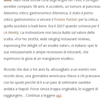
avrebbe compiuto 58 anni. A ucciderlo, un tumore al pancreas.
Massimo critico gastronomico d’America, è stato il primo
critico gastronomico a vincere il
Premio Pulitzer
per la critica,
quella assoluta si badi bene. Era il 2007 quando scriveva per il
LA Weekly
. La motivazione non lascia dubbi sul valore della
scelta: «For his zestful, wide ranging restaurant reviews,
expressing the delight of an erudite eater», in italiano «per le
sue entusiasmanti e ampie recensioni di ristoranti, che
esprimono la gioia di un mangiatore erudito».
Ricordo che due o tre anni fa, attovagliato a un evento non
ricordo dove, una giornalista americana chiese a chi pranzava
con lei spunti perché di lì a un paio di settimane sarebbe
andata a Napoli. Forse senza troppa originalità, le suggerii di
raggiungere… Continua a leggere
.
qui